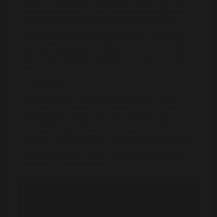
klaar te komen en mij onder te spuiten, smaakt naar
meer. Ik ben dit ooit als geintje begonnen door een
weddenschap die ik verloren had maar ik ben eraan
VERSLAAFD. Hou je oordeel voor jezelf als je dit niets
vind of er problemen mee hebt, ik doe wat ik wil. Wat
wil jij?
Ik zoek een :
Je bent eigenlijk gewoon een hoerenloper. Je ziet
vrouwen als lustobject en eigenlijk zou je het liefst elk
geil wijf willen neuken die je ziet. Misschien pas ik in
dat plaatje. Wil je mij eens hoerig aankleden of juist
uitkleden, gebruiken en als zaadslet laten dienen, dan
vraag ik mij echt af waarom je nog niet gemaild hebt.
Geen lef of geen interesse?
Stuur Talisha een gratis
bericht