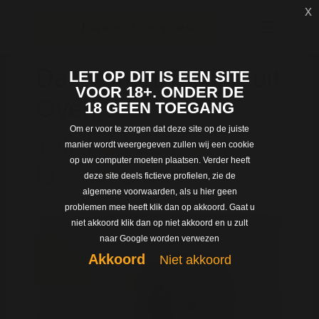
x
Dating met Talisha uit
LET OP DIT IS EEN SITE
VOOR 18+. ONDER DE
Overijssel
18 GEEN TOEGANG
Om er voor te zorgen dat deze site op de juiste
Talisha | 29 jaar |
manier wordt weergegeven zullen wij een cookie
op uw computer moeten plaatsen. Verder heeft
IJsselmuiden
deze site deels fictieve profielen, zie de
algemene voorwaarden, als u hier geen
problemen mee heeft klik dan op akkoord. Gaat u
niet akkoord klik dan op niet akkoord en u zult
naar Google worden verwezen
Akkoord
Niet akkoord