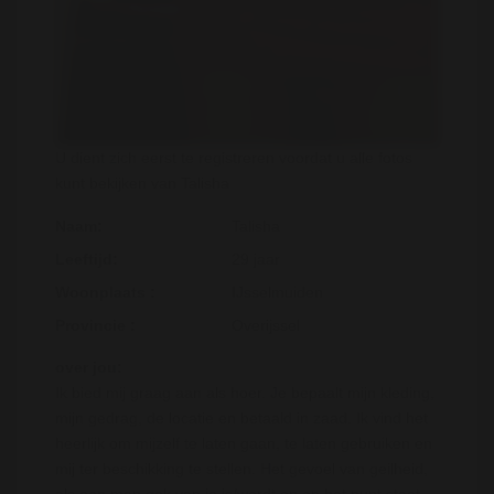
U dient zich eerst te registreren voordat u alle fotos
kunt bekijken van Talisha
Naam:
Talisha
Leeftijd:
29 jaar
Woonplaats :
IJsselmuiden
Provincie :
Overijssel
over jou:
Ik bied mij graag aan als hoer. Je bepaalt mijn kleding,
mijn gedrag, de locatie en betaald in zaad. Ik vind het
heerlijk om mijzelf te laten gaan, te laten gebruiken en
mij ter beschikking te stellen. Het gevoel van geilheid,
als een man gek van je is/wordt en op het punt staat