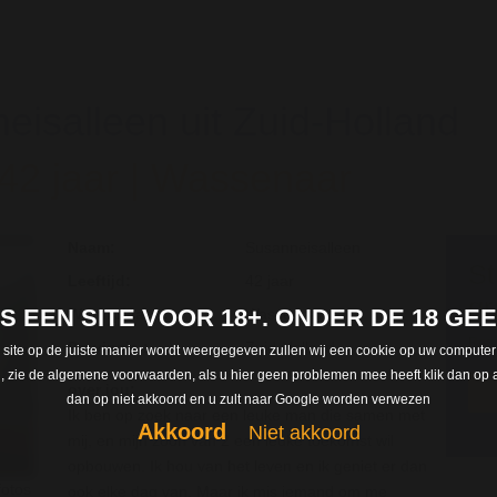
eisalleen uit Zuid-Holland
 42 jaar | Wassenaar
Naam:
Susanneisalleen
St
Leeftijd:
42 jaar
gr
 IS EEN SITE VOOR 18+. ONDER DE 18 G
Woonplaats :
Wassenaar
Regi
Provincie :
Zuid-Holland
 site op de juiste manier wordt weergegeven zullen wij een cookie op uw computer
len, zie de algemene voorwaarden, als u hier geen problemen mee heeft klik dan op a
over jou:
dan op niet akkoord en u zult naar Google worden verwezen
Ik ben op zoek naar een leuke man die samen met
Akkoord
Niet akkoord
mij, en mijn zoon van 2 een leuke toekomst wil
opbouwen. Ik hou van het leven en ik geniet er dan
fotos
ook elke dag van. Maar ik mis iemand om me