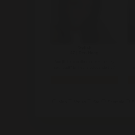
Stylish
47 | Den Haag
Ben jij die man die van lekkere kinky
sex houdt? En heb je voldoende tijd?
m
dan zou ik wel eens even ..
Bekijk
Man
Vrouw
Stel
Shemale
B