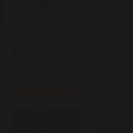
Jokewhite
32 | Giessenburg
Net gedumpt door mijn vriend, dat is
nu dus ex. Dat is op zich niet zo heel
erg. Was hem toch wel za ..
Bekijk