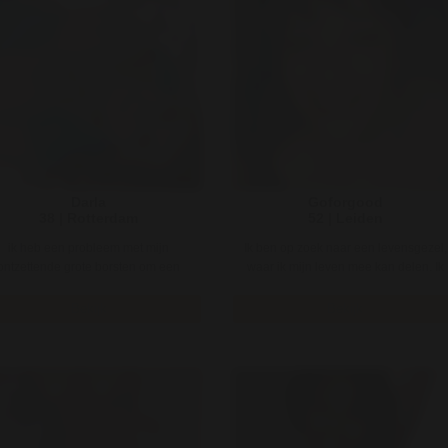
Darla
Goforgood
38 | Rotterdam
52 | Leiden
ik heb een probleem met mijn
Ik ben op zoek naar een levensgezel,
ontzettende grote borsten om een
waar ik mijn leven mee kan delen. Ik
n aan de haak te slaan, de meeste
ben 3 jaar geleden mijn ma ..
m ..
Bekijk
Bekijk