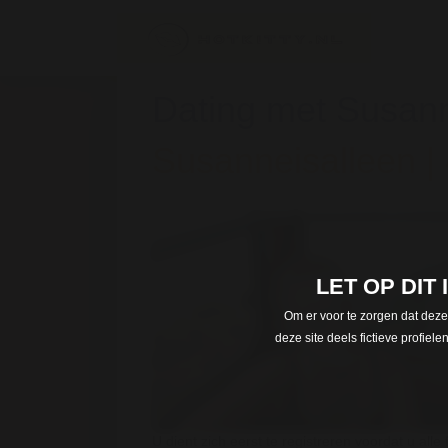
Dating met Susann
Susanneisalleen |
LET OP DIT
Om er voor te zorgen dat deze
deze site deels fictieve profie
U dient zich eerst te registreren voordat u alle 