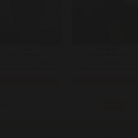
Lilianx
Missalida
39 | Zwijndrecht
40 | Oud Beijerland
Ik vind het zo geil als iemand aan
Je kan jaren blijven kniezen en
ijn voeten streelt, masseert, likt of
blijven plakken waar je nu zit, maar
op mijn tenen sabbelt! Met ..
zo zit ik niet in elkaar en ik ..
Bekijk
Bekijk
DSM
Zoeken
Mara and More Noordgeest 44 4614 KT Bergen op Zoom Nederland KVK: 98413341 BTW: NL005330306B2