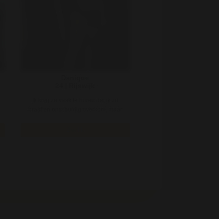
Danique
24 | Rijswijk
Ik krijg zo vaak te horen dat ik zo
braaf en onschuldig overkom, maar
hoe verander ik dat? Ik zie mi ..
Bekijk
7