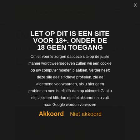
x
Dating met
LET OP DIT IS EEN SITE
VOOR 18+. ONDER DE
ontspanningsgeluk uit
18 GEEN TOEGANG
Om er voor te zorgen dat deze site op de juiste
Limburg
manier wordt weergegeven zullen wij een cookie
op uw computer moeten plaatsen. Verder heeft
ontspanningsgeluk |
deze site deels fictieve profielen, zie de
algemene voorwaarden, als u hier geen
39 jaar | Weert
problemen mee heeft klik dan op akkoord. Gaat u
niet akkoord klik dan op niet akkoord en u zult
naar Google worden verwezen
Akkoord
Niet akkoord