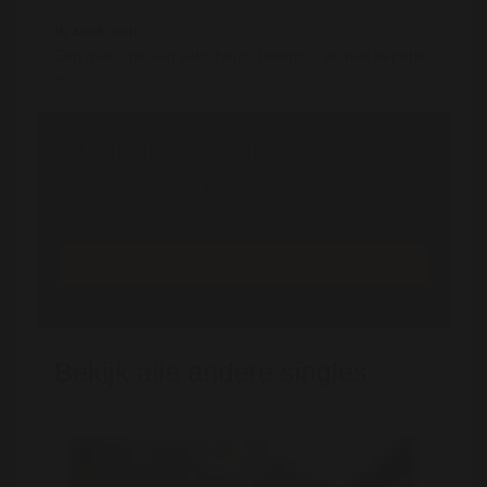
Ik zoek een :
Een man, die van seks houd, hetero is en niet beperkt
is.
Stuur ontspanningsgeluk een
gratis bericht
Registreren is gratis en anoniem
Registreer nu
Bekijk alle andere singles