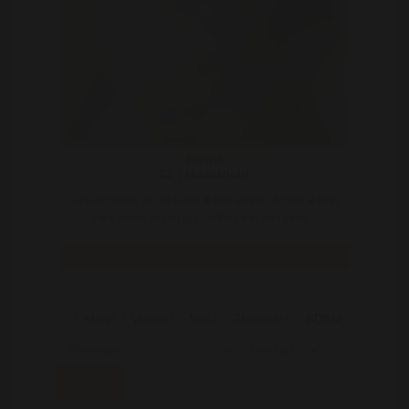
Emma
23 | Maastricht
Hey iedereen die dit leest. Ik ben Emma. Ik ben al mijn
hele leven vrijgezel en wil nu wel een beetj ..
Bekijk
Man
Vrouw
Stel
Shemale
BDSM
Zoeken