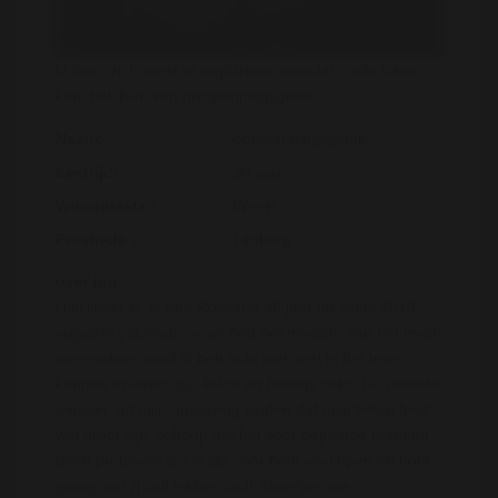
U dient zich eerst te registreren voordat u alle fotos
kunt bekijken van ontspanningsgeluk
Naam:
ontspanningsgeluk
Leeftijd:
39 jaar
Woonplaats :
Weert
Provincie :
Limburg
over jou:
Haii lieverds, ik ben Rossana 35 jaar en sinds 2018
vrijgezel gebleven, ik wil nog het mooiste van het leven
meemaken, want ik heb echt niet veel in het leven
kunnen ervaren qua liefde en heerlijk seks. De meeste
mensen uit mijn omgeving vinden dat mijn tieten best
wel groot zijn, ik hoop dat het voor bepaalde mannen
geen probleem is? Ik sta voor heel veel open en hoor
graag wat jij zelf lekker vindt. Groetjes xxx