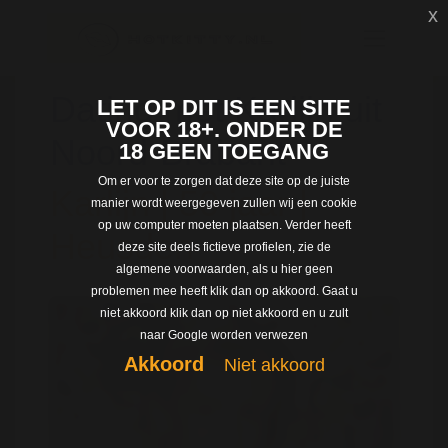
x
Dating met Karlijn uit
LET OP DIT IS EEN SITE
VOOR 18+. ONDER DE
Noord-Brabant
18 GEEN TOEGANG
Om er voor te zorgen dat deze site op de juiste
Karlijn | 50 jaar |
manier wordt weergegeven zullen wij een cookie
op uw computer moeten plaatsen. Verder heeft
Heusden
deze site deels fictieve profielen, zie de
algemene voorwaarden, als u hier geen
problemen mee heeft klik dan op akkoord. Gaat u
niet akkoord klik dan op niet akkoord en u zult
naar Google worden verwezen
Akkoord
Niet akkoord