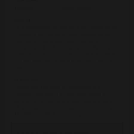
Provincie :
Noord-Brabant
over jou:
Toch is het heerlijk om weer vrij te zijn. Dacht ik na het
scheiden in een diep gat te vallen, gelukkig valt het
allemaal wel mee. Ik voel mij juist heel vrij, als of er
een last van mijn schouders gevallen is. Wat ik nog
meer wil gaan doen in mijn nieuwe vrije leven weet ik
nog niet. Maar daarom begin ik hier. Heb jij een goed
idee?
Ik zoek een :
Hopelijk ben jij net zoals ik? Gemakkelijk in de
omgang.? Hebt ook zo iets van lekker seksen en
genieten en dat vaak op herhaling. Geen al te gekke
dingen, maar wel heel ondeugend en zeker niet saai.
Misschien word het dan samen erg leuk.
Stuur Karlijn een gratis