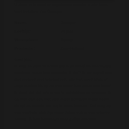
U dient zich eerst te registreren voordat u alle fotos
kunt bekijken van Danique
Naam:
Danique
Leeftijd:
24 jaar
Woonplaats :
Rijswijk
Provincie :
Zuid-Holland
over jou:
Ik krijg zo vaak te horen dat ik zo braaf en onschuldig
overkom, maar hoe verander ik dat? Ik zie mijzelf nou
niet meteen met knielaarzen, slip met open kruis of
uitgesneden bh op de foto maar ben zeker niet braaf.
Ik denk dat dat iets is om te ontdekken en ervaren. Ik
ga hier dan ook niet veel meer schrijven maar neem
de tijd en moeite om mij te leren kennen. Dat mag op
een neutrale plek zijn maar zeker ook in een intieme
setting. Ik ben benieuwd naar j(ulli)e reacties.