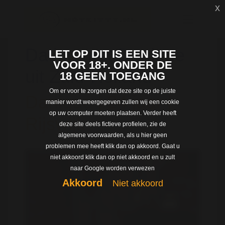
x
Dating met Danique
LET OP DIT IS EEN SITE
VOOR 18+. ONDER DE
uit Zuid-Holland
18 GEEN TOEGANG
Om er voor te zorgen dat deze site op de juiste
Danique | 24 jaar |
manier wordt weergegeven zullen wij een cookie
op uw computer moeten plaatsen. Verder heeft
Rijswijk
deze site deels fictieve profielen, zie de
algemene voorwaarden, als u hier geen
problemen mee heeft klik dan op akkoord. Gaat u
niet akkoord klik dan op niet akkoord en u zult
naar Google worden verwezen
Akkoord
Niet akkoord