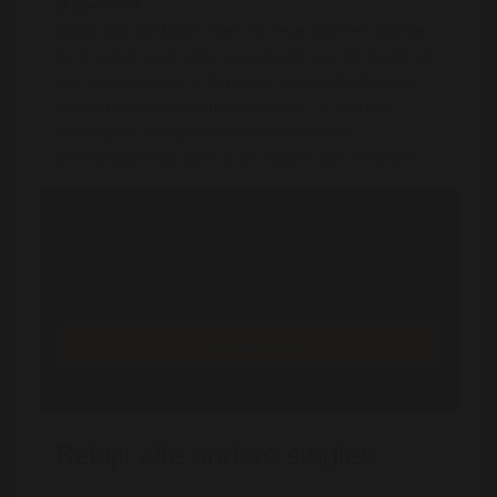
Ik zoek een :
Kijk jij door dat brave heen en zie je daar een blonde
del in schuil gaan welke je wel eens over de grond wil
zien kruipen om je lul te mogen zuigen of wil jij juist
tussen tussen mijn benen belanden? Ik heb nog
zoveel geile ideetjes maar zullen we eerst
kennismaken dan komt je pik vanzelf aan de beurt!
Stuur Danique een gratis
bericht
Registreren is gratis en anoniem
Registreer nu
Bekijk alle andere singles