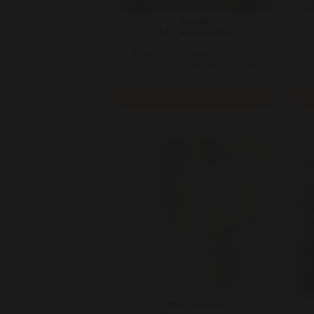
Taraaa
57 | Nieuwegein
Ik ben een romantische vrouw die
een leuke, romantische en sportieve
w
man zoekt. Ik wil dan samen een ..
Bekijk
Blondblond