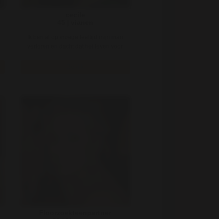
cecile
45 | vianen
Ik ben al op vroege leeftijd mijn man
verloren en dacht dat het leven voor
mij geen zin meer had! Ma ..
Bekijk
Floorzoekteenpartner