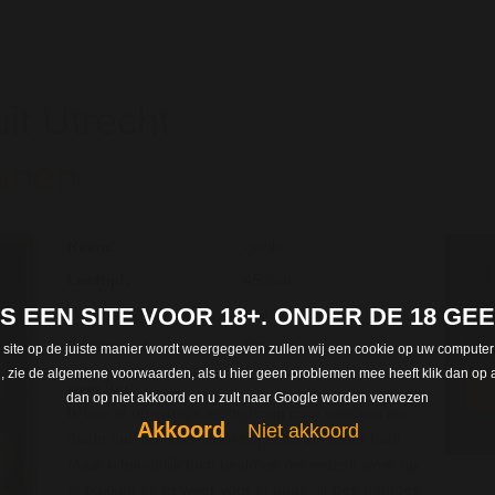
it Utrecht
ianen
Naam:
cecile
St
Leeftijd:
45 jaar
be
 IS EEN SITE VOOR 18+. ONDER DE 18 G
Woonplaats :
vianen
Regi
Provincie :
Utrecht
 site op de juiste manier wordt weergegeven zullen wij een cookie op uw computer
len, zie de algemene voorwaarden, als u hier geen problemen mee heeft klik dan op a
over jou:
dan op niet akkoord en u zult naar Google worden verwezen
Ik ben al op vroege leeftijd mijn man verloren en
Akkoord
Niet akkoord
dacht dat het leven voor mij geen zin meer had!
Maar uiteindelijk toch besloten om mezelf weer op
te pakken en er weer voor te gaan, ik ben me toen