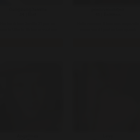
GangbangJamilla
poetsvrouwtjex
34 | Elst
48 | Eemnes
Hoi hoi ik ben Jamilla 31 jaar en
Hallo mannen, ik ben een vrijgezelle
oon in Utrecht. Iik ben in voor een
vrouw van 43 jaar en ben opzoek
super hete gangbang op een sp ..
naar een leuk seks man om leuke ..
Bekijk
Bekijk
Angelinaa
Levy