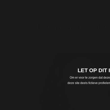
Dating met cecile u
cecile | 45 jaar | v
LET OP DIT
Om er voor te zorgen dat deze
deze site deels fictieve profie