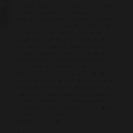
helemaal op een nieuwe studie gaan concentreren
waaronder visagiste waar ik helemaal mijn ei in
kwijt kon, ik kreeg weer volop plezier in het leven
en vond een leuke baan waar ik met plezier werk,
fotos
alles gaat beter dan ik ooit had verwacht het
enigste wat ik wel heel erg mis is een man, als we
dan een leuk bedrijfsfeestje hebben en ik zie de
vrouwen hand in hand met hun partner binnen
komen ben ik eerlijk gezegd toch best wel een
beetje jaloers! Ik voel gewoon dat ik er weer
helemaal klaar voor ben! Iemand om leuke dingen
mee te doen om lekker mee te knuffelen 's avonds
op de bank en natuurlijk een lekker intiem samen
zijn want dat hoort er natuurlijk ook bij! Oudere of
jongere mannen heb ik ook totaal geen moeite
mee, zolang ze maar goed voor me zijn! Zie jij dit
ook helemaal zitten om met mij een nieuw
hoofdstuk aan te breken? x