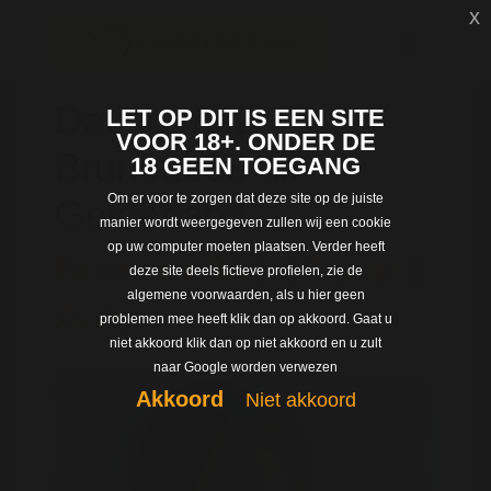
x
Dating met
LET OP DIT IS EEN SITE
VOOR 18+. ONDER DE
Brunette88 uit
18 GEEN TOEGANG
Om er voor te zorgen dat deze site op de juiste
Gelderland
manier wordt weergegeven zullen wij een cookie
op uw computer moeten plaatsen. Verder heeft
Brunette88 | 37 jaar |
deze site deels fictieve profielen, zie de
algemene voorwaarden, als u hier geen
Aalst
problemen mee heeft klik dan op akkoord. Gaat u
niet akkoord klik dan op niet akkoord en u zult
naar Google worden verwezen
Akkoord
Niet akkoord