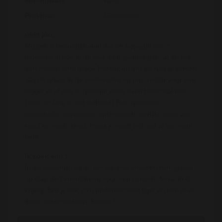
Woonplaats :
Aalst
Provincie :
Gelderland
over jou:
Muziek is belangrijk voor me en bepaald sâ€™
morgens al hoe ik de dag door ga brengen; af en toe
een festival vind ik ook heerlijk en om tot rust te komen
stap ik graag in de weekenden op mijn motor voor een
mooie rit of doe ik gewoon eens even helemaal niks
(voor zo lang ik dat volhoud) Ben spontaan,
ongeduldig, zorgzaam, optimistisch, eerlijk, soms wat
naief en vaak direct, maar je weet wel wat je aan mijn
hebt
Ik zoek een :
In de tussentijd ga ik, net als vele anderen hier, graag
op stap met vriendinnen voor een concert, terrasje of
kroeg. Ben jij ook zo'n ondernemend type en heb je en
flinke dosis nuchtere humor?