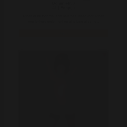
Dominiek36
41 | Enspijk
Ik ben er nu toch wel echt helemaal klaar voor, ik ben
een lekkere geile meid en al te lang alleen e ..
Bekijk